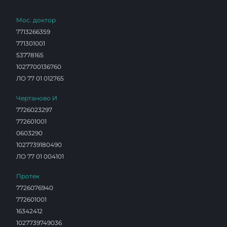
Мос. доктор
7713266359
771301001
53778165
1027700136760
ЛО 77 01 012765
Чертаново И
7726023297
772601001
0603290
1027739180490
ЛО 77 01 004101
Протек
7726076940
772601001
16342412
1027739749036