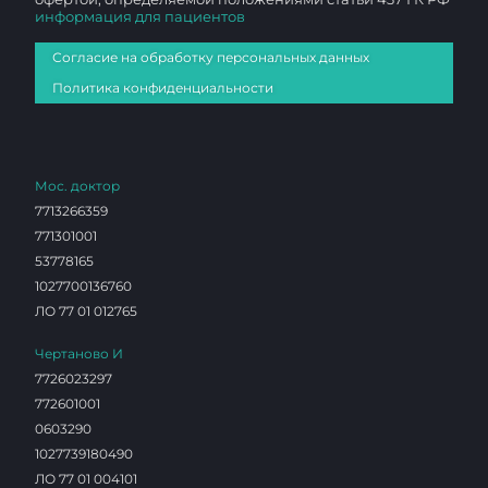
информация для пациентов
Согласие на обработку персональных данных
Политика конфиденциальности
Мос. доктор
7713266359
771301001
53778165
1027700136760
ЛО 77 01 012765
Чертаново И
7726023297
772601001
0603290
1027739180490
ЛО 77 01 004101