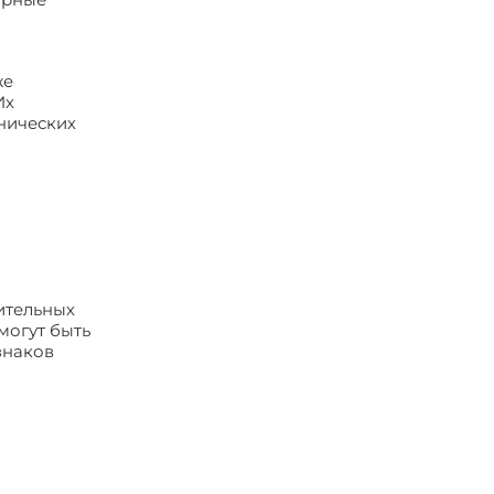
же
Их
онических
ительных
могут быть
знаков