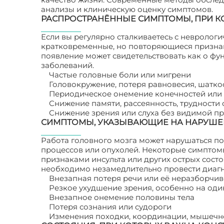
анализы и клиническую оценку симптомов.
РАСПРОСТРАНЁННЫЕ СИМПТОМЫ, ПРИ К
Если вы регулярно сталкиваетесь с невролог
кратковременные, но повторяющиеся признак
появление может свидетельствовать как о фу
заболеваний.
Частые головные боли или мигрени
Головокружение, потеря равновесия, шатко
Периодическое онемение конечностей или
Снижение памяти, рассеянность, трудности
Снижение зрения или слуха без видимой п
СИМПТОМЫ, УКАЗЫВАЮЩИЕ НА НАРУШЕН
Работа головного мозга может нарушаться п
процессов или опухолей. Некоторые симптомы
признаками инсульта или других острых сос
необходимо незамедлительно провести диагн
Внезапная потеря речи или её неразборчив
Резкое ухудшение зрения, особенно на оди
Внезапное онемение половины тела
Потеря сознания или судороги
Изменения походки, координации, мышечн