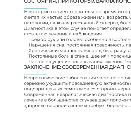
СОСТОЯНИЯ, ПРИ КОТОРЫХ ВАЖНА КОНС
Некоторые пациенты длительное время игнор
считая их частью образа жизни или возраста.
патологии, включая рассеянный склероз, бол
Диагностика в этом случае помогает опреде
стратегию лечения и наблюдения.
Тремор рук или головы, особенно в состоя
Нарушения сна, постоянная тревожность, п
Хроническая усталость, вялость, быстрая ут
Постоянные боли в спине, шее или поясниц
Частое ощущение покалывания, жжения, "му
ЗАКЛЮЧЕНИЕ: СВОЕВРЕМЕННАЯ ДИАГНО
Неврологические заболевания часто не прояв
серьёзно ухудшить повседневную активность
подозрительных симптомов со стороны нервно
Современная неврологическая диагностика по
лечение в большинстве случаев даёт положит
здоровье нервной системы требует бережног
требующие диагностики?