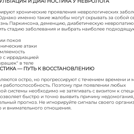
УЛЬТАЦИЯ И ДИАГНОСТИКА У НЕВРОЛОГА
ируют хронические проявления неврологических забол
 Однако именно такие жалобы могут скрывать за собой 
езнь Паркинсона, деменцию, диабетическую невропатию 
лить стадию заболевания и выбрать наиболее подходящу
нии покоя
анические атаки
омляемость
е с иррадиацией
рашек" в теле
СТИКА — ПУТЬ К ВОССТАНОВЛЕНИЮ
ляются остро, но прогрессируют с течением времени и 
 и работоспособность. Поэтому при появлении любых
й системы необходимо не затягивать с визитом к специ
зволяет быстро и точно выявить причину недомогания,
ельный прогноз. Не игнорируйте сигналы своего органи
о и внимательного отношения.
Неврология: каковы симп