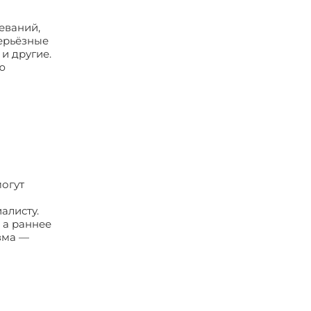
еваний,
серьёзные
и другие.
ю
могут
алисту.
 а раннее
зма —
томы,